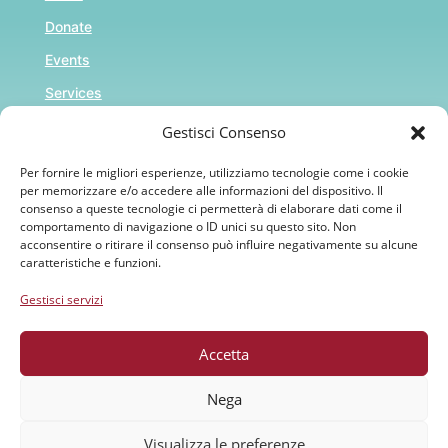
Donate
Events
Services
Gestisci Consenso
Riferimenti
Per fornire le migliori esperienze, utilizziamo tecnologie come i cookie
per memorizzare e/o accedere alle informazioni del dispositivo. Il
Cookie Policy (UE)
consenso a queste tecnologie ci permetterà di elaborare dati come il
comportamento di navigazione o ID unici su questo sito. Non
Privacy Policy
acconsentire o ritirare il consenso può influire negativamente su alcune
caratteristiche e funzioni.
Gestisci servizi
DONAZIONI
Accetta
POLICY
Nega
Visualizza le preferenze